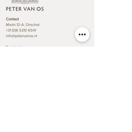
Wat is kunst waa
Contact
Taxatie van kunst, antiek
Markt 12-A, Oirschot
en inboedel bij een
+31 (0)6 5310 6541
nalatenschap
info@petervanos.nl
Facebook
Instagram
LinkedIn
Algemene Voorwaarden Federatie TMV
zijn van toepassing