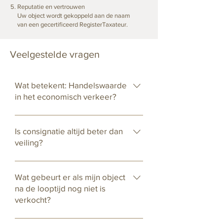
Reputatie en vertrouwen
Uw object wordt gekoppeld aan de naam
van een gecertificeerd RegisterTaxateur.
Veelgestelde vragen
Wat betekent: Handelswaarde
in het economisch verkeer?
De reële marktwaarde bij verkoop
tussen onafhankelijke partijen. Dit
Is consignatie altijd beter dan
vormt het vertrekpunt voor
veiling?
vraagprijs en onderhandeling.
Niet altijd. Consignatie kan meer
opleveren bij gericht aanbod.
Wat gebeurt er als mijn object
Verkoop via een veiling is zinvol
na de looptijd nog niet is
voor internationale exposure of
verkocht?
wanneer snelheid belangrijk is.
In dat geval bekijken we de