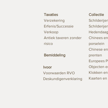
Taxaties
Collectie
Verzekering
Schilderije
Erfenis/Successie
Schilderij
Verkoop
Hedendaag
Antiek taxeren zonder
Chinees en
risico
porselein
Chinese en
Bemiddeling
prenten
Europees P
Objecten e
Ivoor
Klokken e
Voorwaarden RVO
Kaarten en
Deskundigenverklaring