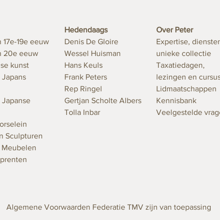
Hedendaags
Over Peter
n 17e-19e eeuw
Denis De Gloire
Expertise, dienste
en 20e eeuw
Wessel Huisman
unieke collectie
se kunst
Hans Keuls
Taxatiedagen,
 Japans
Frank Peters
lezingen en cursu
Rep Ringel
Lidmaatschappen
 Japanse
Gertjan Scholte Albers
Kennisbank
Tolla Inbar
Veelgestelde vra
orselein
n Sculpturen
n Meubelen
 prenten
Algemene Voorwaarden Federatie TMV zijn van toepassing