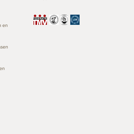
n en
ssen
gen