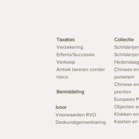
Taxaties
Collectie
Verzekering
Schilderije
Erfenis/Successie
Schilderij
Verkoop
Hedendaag
Antiek taxeren zonder
Chinees en
risico
porselein
Chinese en
Bemiddeling
prenten
Europees P
Objecten e
Ivoor
Klokken e
Voorwaarden RVO
Kaarten en
Deskundigenverklaring