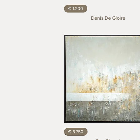
€ 1.200
Denis De Gloire
€ 5.750