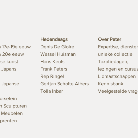
Hedendaags
Over Peter
n 17e-19e eeuw
Denis De Gloire
Expertise, dienste
en 20e eeuw
Wessel Huisman
unieke collectie
se kunst
Hans Keuls
Taxatiedagen,
 Japans
Frank Peters
lezingen en cursu
Rep Ringel
Lidmaatschappen
 Japanse
Gertjan Scholte Albers
Kennisbank
Tolla Inbar
Veelgestelde vra
orselein
n Sculpturen
n Meubelen
 prenten