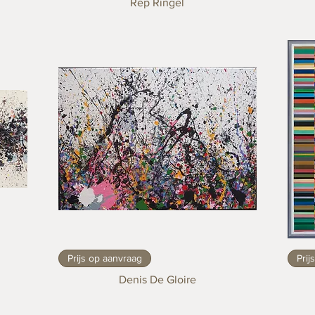
Rep Ringel
Prijs op aanvraag
Prij
Denis De Gloire