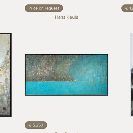
Price on request
€ 1
Hans Keuls
€ 5.250