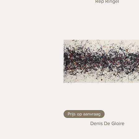
Rep Ringel
Prijs op aanvraag
Denis De Gloire