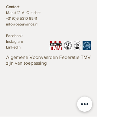
Contact
Top 5 verrassende
Het Noordbraban
Markt 12-A, Oirschot
Kunstboeken
Museum
+31 (0)6 5310 6541
info@petervanos.nl
Facebook
Instagram
LinkedIn
Algemene Voorwaarden Federatie TMV
zijn van toepassing