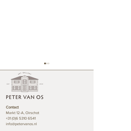
Contact
Mijn tentoonstellingstips
Taxatie van kunst
Markt 12-A, Oirschot
voor deze zomer in
en inboedel bij 
+31 (0)6 5310 6541
Brabant
nalatenschap
info@petervanos.nl