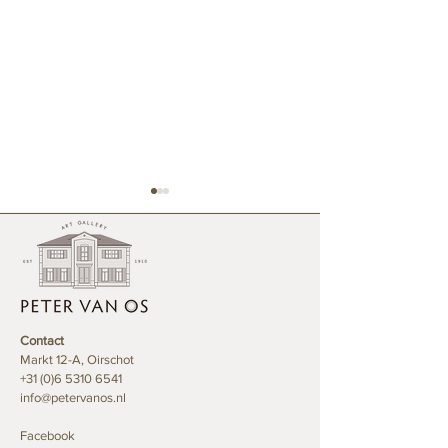
De Waarde van 
Contact
Verboden ivoren objecten:
Markt 12-A, Oirschot
Inleverbak RvO
+31 (0)6 5310 6541
info@petervanos.nl
Facebook