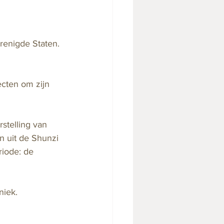
renigde Staten. 
ecten om zijn 
stelling van 
n uit de Shunzi 
riode: de 
iek.  