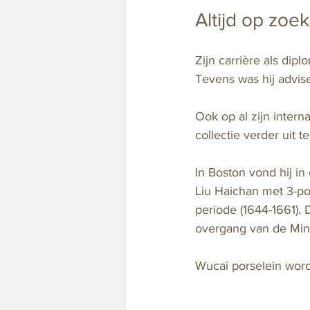
Altijd op zoek
Zijn carrière als dip
Tevens was hij advis
Ook op al zijn intern
collectie verder uit t
In Boston vond hij i
Liu Haichan met 3-po
periode (1644-1661).
overgang van de Ming
Wucai porselein word