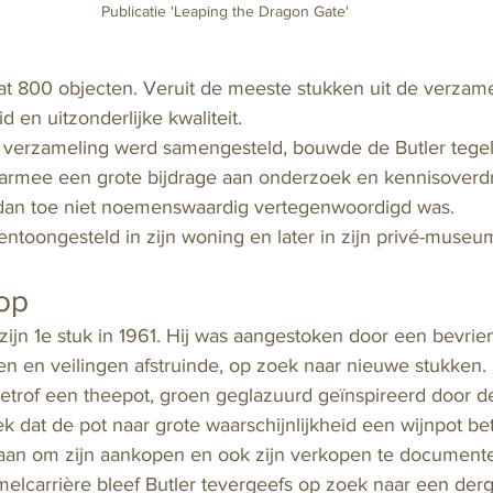
Publicatie 'Leaping the Dragon Gate'
 800 objecten. Veruit de meeste stukken uit de verzamel
en uitzonderlijke kwaliteit. 
e verzameling werd samengesteld, bouwde de Butler tegelij
armee een grote bijdrage aan onderzoek en kennisoverdr
 dan toe niet noemenswaardig vertegenwoordigd was. 
ntoongesteld in zijn woning en later in zijn privé-museum
op 
zijn 1e stuk in 1961. Hij was aangestoken door een bevrie
n en veilingen afstruinde, op zoek naar nieuwe stukken. 
etrof een theepot, groen geglazuurd geïnspireerd door d
k dat de pot naar grote waarschijnlijkheid een wijnpot bet
t aan om zijn aankopen en ook zijn verkopen te documente
melcarrière bleef Butler tevergeefs op zoek naar een derge