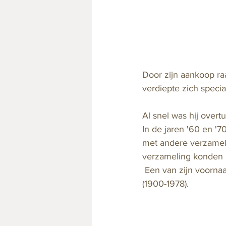
Door zijn aankoop raa
verdiepte zich speci
Al snel was hij over
In de jaren '60 en '7
met andere verzamela
verzameling konden a
 Een van zijn voornaamste inspiratie- en kennisbronnen was verzamelaar Gerald Reitlinger 
(1900-1978). 