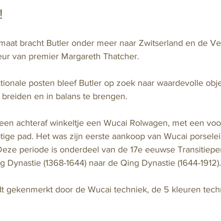
!
lomaat bracht Butler onder meer naar Zwitserland en de Ve
eur van premier Margareth Thatcher. 
ationale posten bleef Butler op zoek naar waardevolle obj
e breiden en in balans te brengen. 
n een achteraf winkeltje een Wucai Rolwagen, met een voor
tige pad. Het was zijn eerste aankoop van Wucai porselei
 Deze periode is onderdeel van de 17e eeuwse Transitiepe
 Dynastie (1368-1644) naar de Qing Dynastie (1644-1912).
t gekenmerkt door de Wucai techniek, de 5 kleuren techn