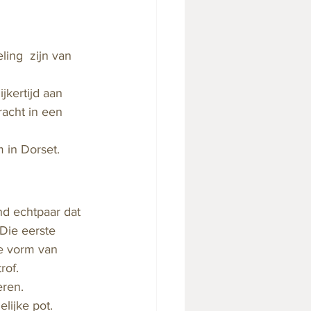
ing  zijn van 
kertijd aan 
acht in een 
 in Dorset. 
nd echtpaar dat 
Die eerste 
e vorm van 
rof. 
ren. 
lijke pot.  