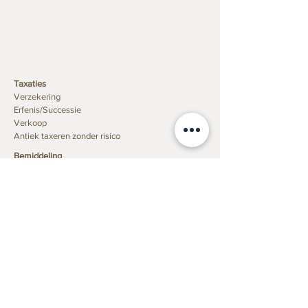
Taxaties
Verzekering
Erfenis/Successie
Verkoop
Antiek taxeren zonder risico
Bemiddeling
Ivoor
Voorwaarden RVO
Deskundigenverklaring
Collectie
Schilderijen 17e-19e eeuw
Schilderijen 20e eeuw
Hedendaagse kunst
Chinees en Japans porselein
Chinese en Japanse prenten
Europees Porselein