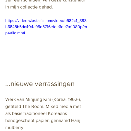
in mijn collectie gehad.
https://video.wixstatic.com/video/b582c1_398
b6848b5dc404a95d5716efee6de7a/1080p/m
p4/file.mp4
...nieuwe verrassingen
Werk van Minjung Kim (Korea, 1962-), 
getiteld The Room. Mixed media met 
als basis traditioneel Koreaans 
handgeschept papier, genaamd Hanji 
mulberry.