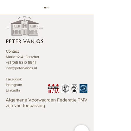
PAN Amsterdam
Contact
Waterschade aan antieke
Markt 12-A, Oirschot
meubelen
+31 (0)6 5310 6541
info@petervanos.nl
Facebook
Instagram
LinkedIn
Algemene Voorwaarden Federatie TMV
zijn van toepassing