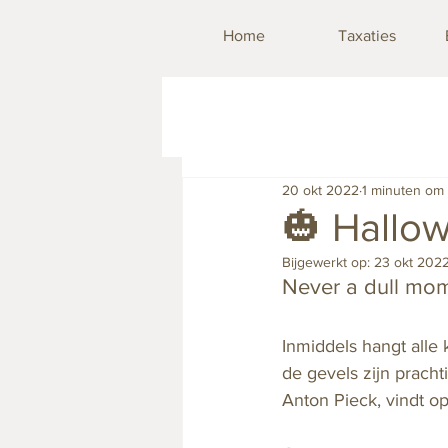
Home
Taxaties
20 okt 2022
1 minuten om 
🎃 Hallo
Bijgewerkt op:
23 okt 202
Never a dull mom
Inmiddels hangt alle
de gevels zijn pracht
Anton Pieck, vindt o