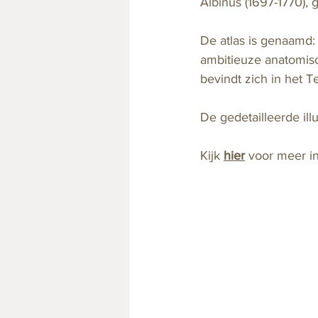
Albinus (1697-1770), 
De atlas is genaamd:
ambitieuze anatomisc
bevindt zich in het 
De gedetailleerde ill
Kijk 
hier
 voor meer i