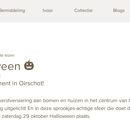
Bemiddeling
Ivoor
Collectie
Blogs
te lezen
ween 🎃
2
ent in Oirschot! 
 kerstversiering aan bomen en huizen in het centrum van 
ig uitgelicht! En in deze sprookjes-achtige sfeer die doet
p zaterdag 29 oktober Hallloween plaats.