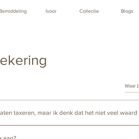
Bemiddeling
Ivoor
Collectie
Blogs
zekering
t laten taxeren, maar ik denk dat het niet veel waard 
 onze mogelijkheid 'Antiek taxeren zonder risico' om eerst zond
ten of uw object meer of minder dan € 250 waard is. Als het mee
e aan?