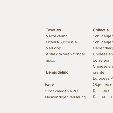
Taxaties
Collectie
Verzekering
Schilderije
Erfenis/Successie
Schilderij
Verkoop
Hedendaag
Antiek taxeren zonder
Chinees en
risico
porselein
Chinese en
Bemiddeling
prenten
Europees P
Objecten e
Ivoor
Klokken e
Voorwaarden RVO
Kaarten en
Deskundigenverklaring