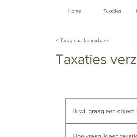
Home
Taxaties
< Terug naar kennisbank
Taxaties ver
Ik wil graag een objec
Maak in dat geval gebruik van
aan te vragen. Wij laten u we
Hoe vraag ik een taxati