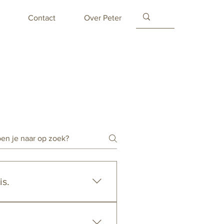
Contact
Over Peter
is.
er kosten een taxatie advies
r dan € 250 waard is, dan