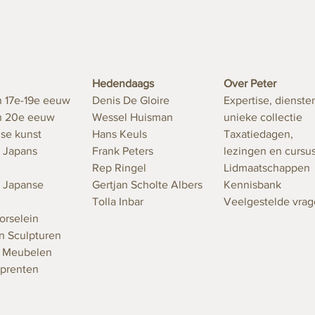
Hedendaags
Over Peter
n 17e-19e eeuw
Denis De Gloire
Expertise, dienste
en 20e eeuw
Wessel Huisman
unieke collectie
se kunst
Hans Keuls
Taxatiedagen,
 Japans
Frank Peters
lezingen en cursu
Rep Ringel
Lidmaatschappen
 Japanse
Gertjan Scholte Albers
Kennisbank
Tolla Inbar
Veelgestelde vra
orselein
n Sculpturen
n Meubelen
 prenten