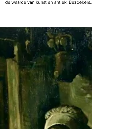
Mariaheide gaf Peter van Os een lezing over
de waarde van kunst en antiek. Bezoekers
brachten schilderijen, vazen, beelden,
servies, kistjes en erfstukken mee. De middag
liet zien dat waarde niet alleen financieel is,
maar ook te maken heeft met herkomst,
echtheid, conditie, herinnering en
emotionele betekenis.